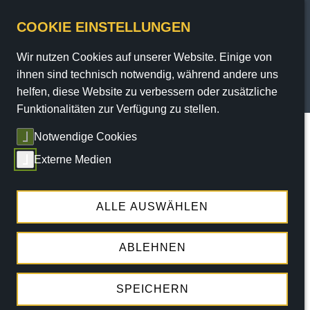
COOKIE EINSTELLUNGEN
Wir nutzen Cookies auf unserer Website. Einige von
PROGRAMM
ihnen sind technisch notwendig, während andere uns
helfen, diese Website zu verbessern oder zusätzliche
TICKETS
Funktionalitäten zur Verfügung zu stellen.
Sie sind hier:
Home
/
Programm
/
Termine
/ termin
Notwendige Cookies
SERVICE
Externe Medien
Die angegebene Veranstaltung konnte nicht
THEATER
gefunden werden!
ENGAGEMENT
ALLE AUSWÄHLEN
ABLEHNEN
ALLE TERMINE
SPEICHERN