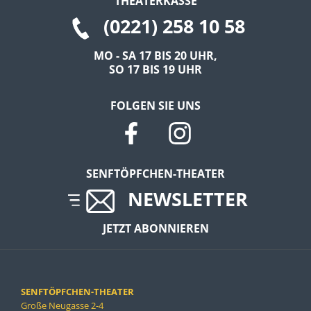
THEATERKASSE
(0221) 258 10 58
EXTERNE MEDIEN
Um Inhalte von Videoplattformen und Social Media
MO - SA 17 BIS 20 UHR,
SO 17 BIS 19 UHR
Plattformen anzeigen zu können, werden von
diesen externen Medien Cookies gesetzt.
FOLGEN SIE UNS
YouTube
Vimeo
SENFTÖPFCHEN-THEATER
NEWSLETTER
JETZT ABONNIEREN
SENFTÖPFCHEN-THEATER
Große Neugasse 2-4