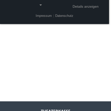
Details anzeigen
Impressum
|
Datenschutz
NOTWENDIGE COOKIES
Notwendige Cookies ermöglichen grundlegende
Funktionen und sind für die einwandfreie Funktion
der Website erforderlich.
Einverständnis-Cookie
Name:
cookie_consent
Zweck:
Dieser Cookie speichert die ausgewählten
Einverständnis-Optionen des Benutzers
Cookie Laufzeit:
1 Jahr