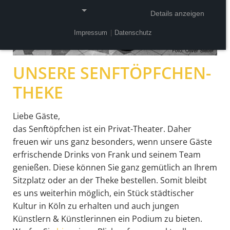
Details anzeigen
Impressum
|
Datenschutz
NOTWENDIGE COOKIES
Notwendige Cookies ermöglichen grundlegende
UNSERE SENFTÖPFCHEN-
Funktionen und sind für die einwandfreie Funktion
der Website erforderlich.
THEKE
Einverständnis-Cookie
Liebe Gäste,
das Senftöpfchen ist ein Privat-Theater. Daher
Name:
cookie_consent
freuen wir uns ganz besonders, wenn unsere Gäste
erfrischende Drinks von Frank und seinem Team
Zweck:
genießen. Diese können Sie ganz gemütlich an Ihrem
Dieser Cookie speichert die ausgewählten
Sitzplatz oder an der Theke bestellen. Somit bleibt
Einverständnis-Optionen des Benutzers
es uns weiterhin möglich, ein Stück städtischer
Cookie Laufzeit:
Kultur in Köln zu erhalten und auch jungen
1 Jahr
Künstlern & Künstlerinnen ein Podium zu bieten.