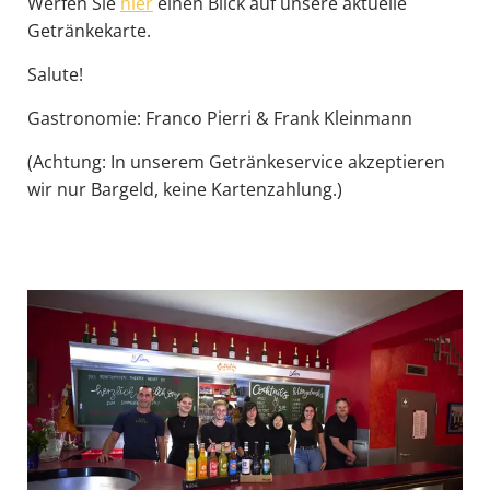
Werfen Sie
hier
einen Blick auf unsere aktuelle
Getränkekarte.
EXTERNE MEDIEN
Salute!
Um Inhalte von Videoplattformen und Social Media
Plattformen anzeigen zu können, werden von
Gastronomie: Franco Pierri & Frank Kleinmann
diesen externen Medien Cookies gesetzt.
(Achtung: In unserem Getränkeservice akzeptieren
wir nur Bargeld, keine Kartenzahlung.)
YouTube
Vimeo