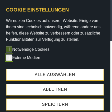
COOKIE EINSTELLUNGEN
Wir nutzen Cookies auf unserer Website. Einige von
PROGRAMM
ihnen sind technisch notwendig, während andere uns
helfen, diese Website zu verbessern oder zusätzliche
TICKETS
Funktionalitäten zur Verfügung zu stellen.
Sie sind hier:
Home
/ Service / Senftöpfchen-Theke
Notwendige Cookies
SERVICE
Externe Medien
THEATER
ENGAGEMENT
ALLE AUSWÄHLEN
ABLEHNEN
SPEICHERN