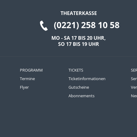
Um Inhalte von Videoplattformen und Social Media
THEATERKASSE
Plattformen anzeigen zu können, werden von
(0221) 258 10 58
diesen externen Medien Cookies gesetzt.
YouTube
MO - SA 17 BIS 20 UHR,
SO 17 BIS 19 UHR
Vimeo
PROGRAMM
TICKETS
SE
Termine
Ticketinformationen
Se
Flyer
Gutscheine
Ve
Abonnements
New