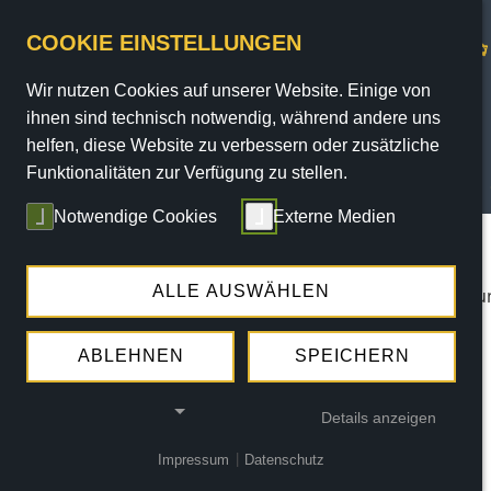
COOKIE EINSTELLUNGEN
Wir nutzen Cookies auf unserer Website. Einige von
ihnen sind technisch notwendig, während andere uns
helfen, diese Website zu verbessern oder zusätzliche
Funktionalitäten zur Verfügung zu stellen.
PROGRAMM
Notwendige Cookies
Externe Medien
Sie sind hier:
Home
/
Programm
/
Termine
/ termin
ALLE AUSWÄHLEN
Die angegebene Veranstaltung konnte nicht gef
ABLEHNEN
SPEICHERN
Details anzeigen
Impressum
|
Datenschutz
NOTWENDIGE COOKIES