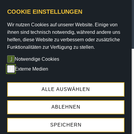
COOKIE EINSTELLUNGEN
Wir nutzen Cookies auf unserer Website. Einige von
PROGRAMM
ihnen sind technisch notwendig, während andere uns
helfen, diese Website zu verbessern oder zusätzliche
TICKETS
Funktionalitäten zur Verfügung zu stellen.
Sie sind hier:
Home
/
Programm
/
Termine
/ termin
Notwendige Cookies
SERVICE
Externe Medien
Die angegebene Veranstaltung konnte nicht
THEATER
gefunden werden!
ENGAGEMENT
ALLE AUSWÄHLEN
ABLEHNEN
ALLE TERMINE
SPEICHERN