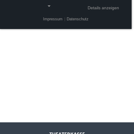
Details anzeigen
Impressum
|
Datenschutz
NOTWENDIGE COOKIES
Notwendige Cookies ermöglichen grundlegende
Funktionen und sind für die einwandfreie Funktion
der Website erforderlich.
Einverständnis-Cookie
Name:
cookie_consent
Zweck:
Dieser Cookie speichert die ausgewählten
Einverständnis-Optionen des Benutzers
Cookie Laufzeit:
1 Jahr