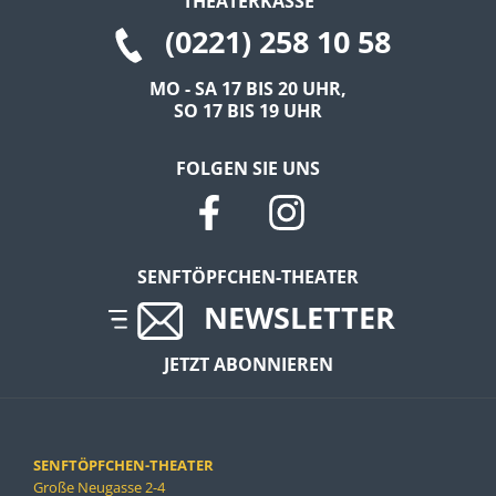
THEATERKASSE
(0221) 258 10 58
EXTERNE MEDIEN
Um Inhalte von Videoplattformen und Social Media
MO - SA 17 BIS 20 UHR,
SO 17 BIS 19 UHR
Plattformen anzeigen zu können, werden von
diesen externen Medien Cookies gesetzt.
FOLGEN SIE UNS
YouTube
Vimeo
SENFTÖPFCHEN-THEATER
NEWSLETTER
JETZT ABONNIEREN
SENFTÖPFCHEN-THEATER
Große Neugasse 2-4