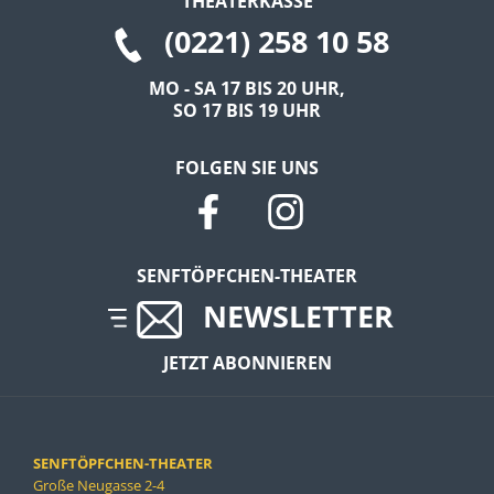
THEATERKASSE
(0221) 258 10 58
EXTERNE MEDIEN
Um Inhalte von Videoplattformen und Social Media
MO - SA 17 BIS 20 UHR,
SO 17 BIS 19 UHR
Plattformen anzeigen zu können, werden von
diesen externen Medien Cookies gesetzt.
FOLGEN SIE UNS
YouTube
Vimeo
SENFTÖPFCHEN-THEATER
NEWSLETTER
JETZT ABONNIEREN
SENFTÖPFCHEN-THEATER
Große Neugasse 2-4