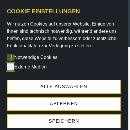
COOKIE EINSTELLUNGEN
Wir nutzen Cookies auf unserer Website. Einige von
PROGRAMM
ihnen sind technisch notwendig, während andere uns
helfen, diese Website zu verbessern oder zusätzliche
TICKETS
Funktionalitäten zur Verfügung zu stellen.
Sie sind hier:
Home
/
Programm
/
Termine
/ termin
Notwendige Cookies
SERVICE
Externe Medien
Die angegebene Veranstaltung konnte nicht
THEATER
gefunden werden!
ENGAGEMENT
ALLE AUSWÄHLEN
ABLEHNEN
ALLE TERMINE
SPEICHERN