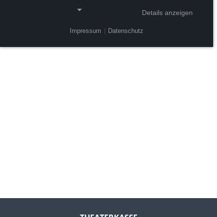
Details anzeigen
Impressum
|
Datenschutz
NOTWENDIGE COOKIES
Notwendige Cookies ermöglichen grundlegende
Funktionen und sind für die einwandfreie Funktion
der Website erforderlich.
Einverständnis-Cookie
Name:
cookie_consent
Zweck:
Dieser Cookie speichert die ausgewählten
Einverständnis-Optionen des Benutzers
Cookie Laufzeit:
1 Jahr