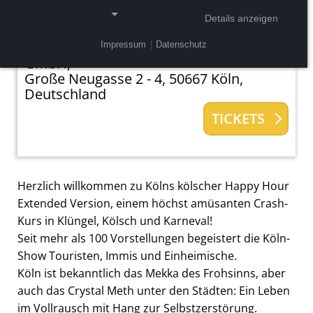
Tickets ab 28,60 €
Ermäßigung verfügbar
Details anzeigen
Veranstalter:
Alexandra Kassen Theater
Impressum
|
Datenschutz
NOTWENDIGE COOKIES
GmbH,
Große Neugasse 2 - 4, 50667 Köln,
Notwendige Cookies ermöglichen grundlegende
Deutschland
Funktionen und sind für die einwandfreie Funktion
der Website erforderlich.
TICKETS
Einverständnis-Cookie
Name:
Herzlich willkommen zu Kölns kölscher Happy Hour
cookie_consent
Extended Version, einem höchst amüsanten Crash-
Zweck:
Kurs in Klüngel, Kölsch und Karneval!
Dieser Cookie speichert die ausgewählten
Seit mehr als 100 Vorstellungen begeistert die Köln-
Einverständnis-Optionen des Benutzers
Show Touristen, Immis und Einheimische.
Köln ist bekanntlich das Mekka des Frohsinns, aber
Cookie Laufzeit:
1 Jahr
auch das Crystal Meth unter den Städten: Ein Leben
im Vollrausch mit Hang zur Selbstzerstörung.