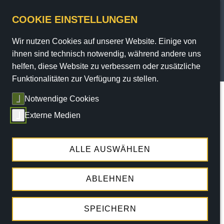
COOKIE EINSTELLUNGEN
Wir nutzen Cookies auf unserer Website. Einige von
PROGRAMM
ihnen sind technisch notwendig, während andere uns
helfen, diese Website zu verbessern oder zusätzliche
TICKETS
Funktionalitäten zur Verfügung zu stellen.
Sie sind hier:
Home
/
Programm
/
Termine
/ termin
Notwendige Cookies
SERVICE
Externe Medien
THEATER
BÜHNENSHOW
DI.
27.10.2026 |
20:15 UHR
ENGAGEMENT
ALLE AUSWÄHLEN
DIE KÖLN-SHOW
ABLEHNEN
JEDER MENSCH KANN KÖLNER
WERDEN - IN NUR 90 MINUTEN
SPEICHERN