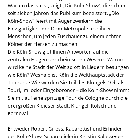
Warum das so ist, zeigt „Die Köln-Show“, die schon
seit sieben Jahren das Publikum begeistert. „Die
EXTERNE MEDIEN
Köln-Show“ feiert mit Augenzwinkern die
Um Inhalte von Videoplattformen und Social Media
Einzigartigkeit der Dom-Metropole und ihrer
Plattformen anzeigen zu können, werden von
Menschen, um jeden Zuschauer zu einem echten
diesen externen Medien Cookies gesetzt.
Kölner der Herzen zu machen.
Die Köln-Show gibt Ihnen Antworten auf die
YouTube
zentralen Fragen des rheinischen Wesens: Warum
wird keine Stadt der Welt so oft in Liedern besungen
Vimeo
wie Köln? Weshalb ist Köln die Welthauptstadt der
Toleranz? Wie werden Sie Teil des Klüngels? Ob als
Touri, Imi oder Eingeborener – die Köln-Show nimmt
Sie mit auf eine spritzige Tour de Cologne durch die
drei großen K dieser Stadt: Klüngel, Kölsch und
Karneval.
Entweder Robert Griess, Kabarettist und Erfinder
der Köln-Show, Schauspielerin Kerstin Kallewegge