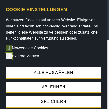
COOKIE EINSTELLUNGEN
Wir nutzen Cookies auf unserer Website. Einige von
PROGRAMM
ihnen sind technisch notwendig, während andere uns
helfen, diese Website zu verbessern oder zusätzliche
TICKETS
Funktionalitäten zur Verfügung zu stellen.
Sie sind hier:
Home
/
Programm
/
Termine
/ termin
Notwendige Cookies
SERVICE
Externe Medien
THEATER
BÜHNENSHOW
DI.
24.11.2026 |
20:15 UHR
ENGAGEMENT
ALLE AUSWÄHLEN
DIE KÖLN-SHOW
ABLEHNEN
JEDER MENSCH KANN KÖLNER
WERDEN - IN NUR 90 MINUTEN
SPEICHERN