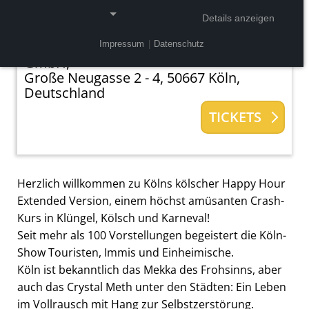
Tickets ab 28,60 €
Ermäßigung verfügbar
Details anzeigen
Veranstalter:
Alexandra Kassen Theater
Impressum
|
Datenschutz
NOTWENDIGE COOKIES
GmbH,
Große Neugasse 2 - 4, 50667 Köln,
Notwendige Cookies ermöglichen grundlegende
Deutschland
Funktionen und sind für die einwandfreie Funktion
der Website erforderlich.
TICKETS
Einverständnis-Cookie
Name:
Herzlich willkommen zu Kölns kölscher Happy Hour
cookie_consent
Extended Version, einem höchst amüsanten Crash-
Zweck:
Kurs in Klüngel, Kölsch und Karneval!
Dieser Cookie speichert die ausgewählten
Seit mehr als 100 Vorstellungen begeistert die Köln-
Einverständnis-Optionen des Benutzers
Show Touristen, Immis und Einheimische.
Köln ist bekanntlich das Mekka des Frohsinns, aber
Cookie Laufzeit:
1 Jahr
auch das Crystal Meth unter den Städten: Ein Leben
im Vollrausch mit Hang zur Selbstzerstörung.