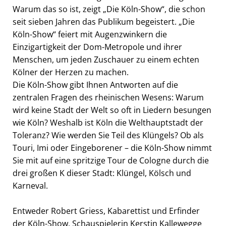
Warum das so ist, zeigt „Die Köln-Show“, die schon
seit sieben Jahren das Publikum begeistert. „Die
EXTERNE MEDIEN
Köln-Show“ feiert mit Augenzwinkern die
Um Inhalte von Videoplattformen und Social Media
Einzigartigkeit der Dom-Metropole und ihrer
Plattformen anzeigen zu können, werden von
Menschen, um jeden Zuschauer zu einem echten
diesen externen Medien Cookies gesetzt.
Kölner der Herzen zu machen.
Die Köln-Show gibt Ihnen Antworten auf die
YouTube
zentralen Fragen des rheinischen Wesens: Warum
wird keine Stadt der Welt so oft in Liedern besungen
Vimeo
wie Köln? Weshalb ist Köln die Welthauptstadt der
Toleranz? Wie werden Sie Teil des Klüngels? Ob als
Touri, Imi oder Eingeborener – die Köln-Show nimmt
Sie mit auf eine spritzige Tour de Cologne durch die
drei großen K dieser Stadt: Klüngel, Kölsch und
Karneval.
Entweder Robert Griess, Kabarettist und Erfinder
der Köln-Show, Schauspielerin Kerstin Kallewegge