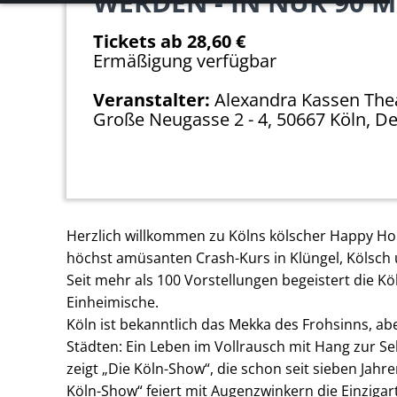
WERDEN - IN NUR 90 
Notwendige Cookies ermöglichen grundlegende
Tickets ab 28,60 €
Funktionen und sind für die einwandfreie Funktion
Ermäßigung verfügbar
der Website erforderlich.
Veranstalter:
Alexandra Kassen The
Einverständnis-Cookie
Große Neugasse 2 - 4, 50667 Köln, D
Name:
cookie_consent
Zweck:
Dieser Cookie speichert die
ausgewählten Einverständnis-
Herzlich willkommen zu Kölns kölscher Happy Ho
Optionen des Benutzers
höchst amüsanten Crash-Kurs in Klüngel, Kölsch 
Seit mehr als 100 Vorstellungen begeistert die K
Cookie
Einheimische.
Laufzeit:
1 Jahr
Köln ist bekanntlich das Mekka des Frohsinns, ab
Städten: Ein Leben im Vollrausch mit Hang zur Se
zeigt „Die Köln-Show“, die schon seit sieben Jahr
Köln-Show“ feiert mit Augenzwinkern die Einziga
EXTERNE MEDIEN