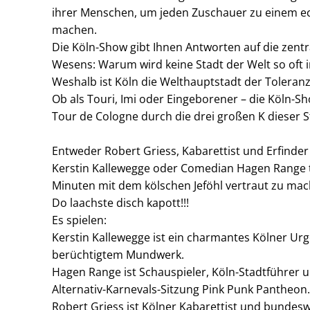
ihrer Menschen, um jeden Zuschauer zu einem e
Um Inhalte von Videoplattformen und Social Media
machen.
Plattformen anzeigen zu können, werden von
Die Köln-Show gibt Ihnen Antworten auf die zent
diesen externen Medien Cookies gesetzt.
Wesens: Warum wird keine Stadt der Welt so oft 
Weshalb ist Köln die Welthauptstadt der Toleranz
YouTube
Ob als Touri, Imi oder Eingeborener – die Köln-Sh
Tour de Cologne durch die drei großen K dieser S
Vimeo
Entweder Robert Griess, Kabarettist und Erfinder
Kerstin Kallewegge oder Comedian Hagen Range tu
Minuten mit dem kölschen Jeföhl vertraut zu mach
Do laachste disch kapott!!!
Es spielen:
Kerstin Kallewegge ist ein charmantes Kölner Ur
berüchtigtem Mundwerk.
Hagen Range ist Schauspieler, Köln-Stadtführer 
Alternativ-Karnevals-Sitzung Pink Punk Pantheon.
Robert Griess ist Kölner Kabarettist und bundesw