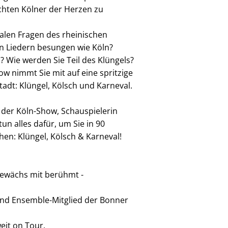
chten Kölner der Herzen zu
ralen Fragen des rheinischen
in Liedern besungen wie Köln?
? Wie werden Sie Teil des Klüngels?
ow nimmt Sie mit auf eine spritzige
tadt: Klüngel, Kölsch und Karneval.
 der Köln-Show, Schauspielerin
n alles dafür, um Sie in 90
en: Klüngel, Kölsch & Karneval!
gewächs mit berühmt -
und Ensemble-Mitglied der Bonner
eit on Tour.