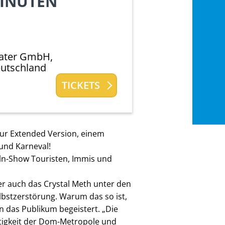
MINUTEN
ater GmbH,
eutschland
TICKETS
ur Extended Version, einem
und Karneval!
öln-Show Touristen, Immis und
er auch das Crystal Meth unter den
lbstzerstörung. Warum das so ist,
en das Publikum begeistert. „Die
rtigkeit der Dom-Metropole und