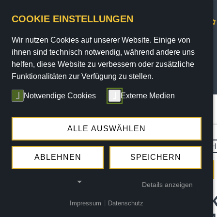
COOKIE EINSTELLUNGEN
Wir nutzen Cookies auf unserer Website. Einige von
ihnen sind technisch notwendig, während andere uns
helfen, diese Website zu verbessern oder zusätzliche
Funktionalitäten zur Verfügung zu stellen.
PROGRAMM
Notwendige Cookies
Externe Medien
Sie sind hier:
Home
/
Programm
/
Termine
/ termin
ALLE AUSWÄHLEN
DI.
08.12.2026 |
20:15 UHR
BÜH
DIE KÖLN-S
ABLEHNEN
SPEICHERN
Details anzeigen
JEDER MENSCH KANN 
Impressum
|
Datenschutz
NOTWENDIGE COOKIES