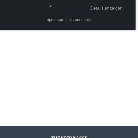
Details anzeigen
Impressum
|
Datenschutz
NOTWENDIGE COOKIES
Notwendige Cookies ermöglichen grundlegende
Funktionen und sind für die einwandfreie Funktion
der Website erforderlich.
Einverständnis-Cookie
Name:
cookie_consent
Zweck:
Dieser Cookie speichert die ausgewählten
Einverständnis-Optionen des Benutzers
Cookie Laufzeit:
1 Jahr