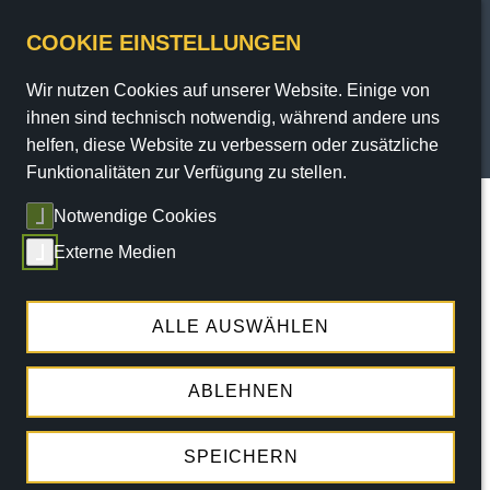
COOKIE EINSTELLUNGEN
Wir nutzen Cookies auf unserer Website. Einige von
PROGRAMM
ihnen sind technisch notwendig, während andere uns
helfen, diese Website zu verbessern oder zusätzliche
TICKETS
Funktionalitäten zur Verfügung zu stellen.
Sie sind hier:
Home
/
Programm
/
Termine
/ termin
Notwendige Cookies
SERVICE
Externe Medien
Die angegebene Veranstaltung konnte nicht
THEATER
gefunden werden!
ENGAGEMENT
ALLE AUSWÄHLEN
ABLEHNEN
ALLE TERMINE
SPEICHERN