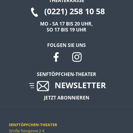
THEATERKASSE
(0221) 258 10 58
EXTERNE MEDIEN
Um Inhalte von Videoplattformen und Social Media
MO - SA 17 BIS 20 UHR,
SO 17 BIS 19 UHR
Plattformen anzeigen zu können, werden von
diesen externen Medien Cookies gesetzt.
FOLGEN SIE UNS
YouTube
Vimeo
SENFTÖPFCHEN-THEATER
NEWSLETTER
JETZT ABONNIEREN
SENFTÖPFCHEN-THEATER
Große Neugasse 2-4