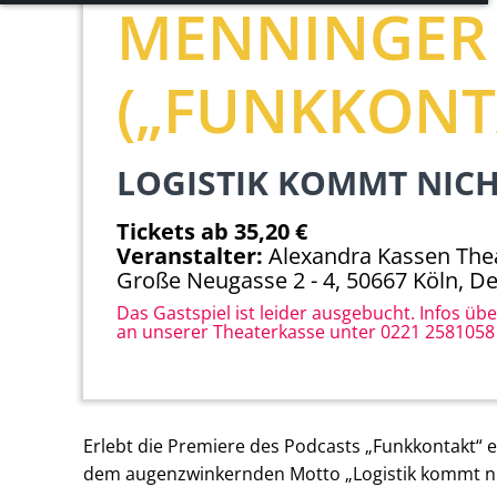
MENNINGER
Notwendige Cookies ermöglichen grundlegende
Funktionen und sind für die einwandfreie Funktion
(„FUNKKONT
der Website erforderlich.
Einverständnis-Cookie
LOGISTIK KOMMT NICH
Name:
cookie_consent
Tickets ab 35,20 €
Zweck:
Veranstalter:
Alexandra Kassen The
Dieser Cookie speichert die
Große Neugasse 2 - 4, 50667 Köln, D
ausgewählten Einverständnis-
Das Gastspiel ist leider ausgebucht. Infos übe
Optionen des Benutzers
an unserer Theaterkasse unter 0221 2581058
Cookie
Laufzeit:
1 Jahr
Erlebt die Premiere des Podcasts „Funkkontakt“ e
dem augenzwinkernden Motto „Logistik kommt nic
EXTERNE MEDIEN