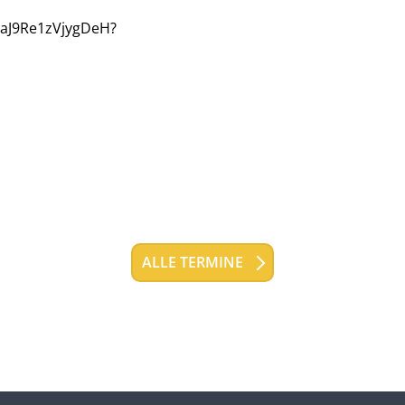
U1aJ9Re1zVjygDeH?
ALLE TERMINE