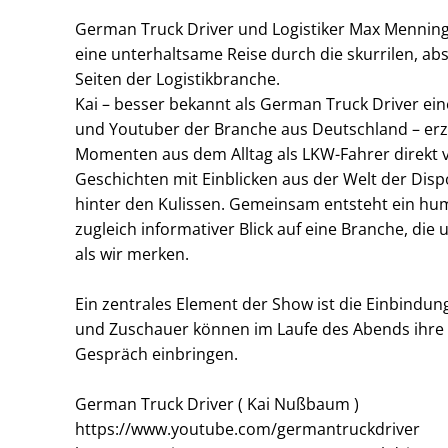
Um Inhalte von Videoplattformen und Social Media
German Truck Driver und Logistiker Max Mennin
Plattformen anzeigen zu können, werden von
eine unterhaltsame Reise durch die skurrilen, a
diesen externen Medien Cookies gesetzt.
Seiten der Logistikbranche.
Kai – besser bekannt als German Truck Driver ei
YouTube
und Youtuber der Branche aus Deutschland – erzä
Momenten aus dem Alltag als LKW-Fahrer direkt v
Geschichten mit Einblicken aus der Welt der Disp
Vimeo
hinter den Kulissen. Gemeinsam entsteht ein hum
zugleich informativer Blick auf eine Branche, die u
als wir merken.
Ein zentrales Element der Show ist die Einbindu
und Zuschauer können im Laufe des Abends ihre Fr
Gespräch einbringen.
German Truck Driver ( Kai Nußbaum )
https://www.youtube.com/germantruckdriver