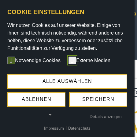
COOKIE EINSTELLUNGEN
Wir nutzen Cookies auf unserer Website. Einige von
ihnen sind technisch notwendig, während andere uns
helfen, diese Website zu verbessern oder zusätzliche
Funktionalitäten zur Verfügung zu stellen.
PROGRAMM
Notwendige Cookies
Externe Medien
Sie sind hier:
Home
/
Programm
/
Termine
/ termin
ALLE AUSWÄHLEN
SA.
22.08.2026 |
20:15 UHR
SPE
GERMAN TR
ABLEHNEN
SPEICHERN
Details anzeigen
DRIVER & M
Impressum
|
Datenschutz
NOTWENDIGE COOKIES