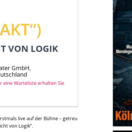
AKT“)
T VON LOGIK
ater GmbH,
eutschland
r eine Warteliste erhalten Sie
rstmals live auf der Bühne – getreu
ht von Logik“.