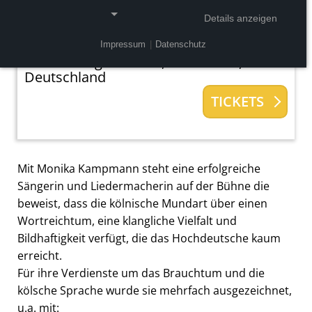
Ermäßigung verfügbar
Details anzeigen
Veranstalter:
Alexandra Kassen Theater
GmbH,
Impressum
|
Datenschutz
NOTWENDIGE COOKIES
Große Neugasse 2 - 4, 50667 Köln,
Deutschland
Notwendige Cookies ermöglichen grundlegende
Funktionen und sind für die einwandfreie Funktion
TICKETS
der Website erforderlich.
Einverständnis-Cookie
Mit Monika Kampmann steht eine erfolgreiche
Name:
Sängerin und Liedermacherin auf der Bühne die
cookie_consent
beweist, dass die kölnische Mundart über einen
Zweck:
Wortreichtum, eine klangliche Vielfalt und
Dieser Cookie speichert die ausgewählten
Bildhaftigkeit verfügt, die das Hochdeutsche kaum
Einverständnis-Optionen des Benutzers
erreicht.
Cookie Laufzeit:
Für ihre Verdienste um das Brauchtum und die
1 Jahr
kölsche Sprache wurde sie mehrfach ausgezeichnet,
u.a. mit: