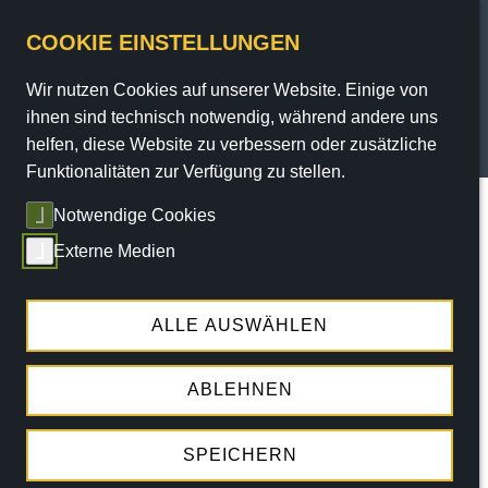
COOKIE EINSTELLUNGEN
Wir nutzen Cookies auf unserer Website. Einige von
PROGRAMM
ihnen sind technisch notwendig, während andere uns
helfen, diese Website zu verbessern oder zusätzliche
TICKETS
Funktionalitäten zur Verfügung zu stellen.
Sie sind hier:
Home
/
Programm
/
Termine
/ termin
Notwendige Cookies
SERVICE
Externe Medien
THEATER
KÖLSCHE MUSIK
SO.
20.09.2026 |
12:00 UHR
ENGAGEMENT
ALLE AUSWÄHLEN
MONIKA KAMPMANN
ABLEHNEN
ET LILA HÄTZ OP DER ZUNG - MATINÉE
SPEICHERN
Tickets ab 30,80 €