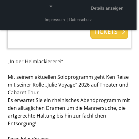
Veranstalter:
Alexandra Kassen Theater
GmbH,
Details anzeigen
Große Neugasse 2 - 4, 50667 Köln,
Deutschland
Impressum
|
Datenschutz
NOTWENDIGE COOKIES
TICKETS
Notwendige Cookies ermöglichen grundlegende
Funktionen und sind für die einwandfreie Funktion
der Website erforderlich.
„In der Helmlackiererei“
Einverständnis-Cookie
Mit seinem aktuellen Soloprogramm geht Ken Reise
Name:
mit seiner Rolle „Julie Voyage“ 2026 auf Theater und
cookie_consent
Cabaret Tour.
Zweck:
Es erwartet Sie ein rheinisches Abendprogramm mit
Dieser Cookie speichert die ausgewählten
den alltäglichen Dramen um die Männersuche, die
Einverständnis-Optionen des Benutzers
artgerechte Haltung bis hin zur fachlichen
Cookie Laufzeit:
Entsorgung!
1 Jahr