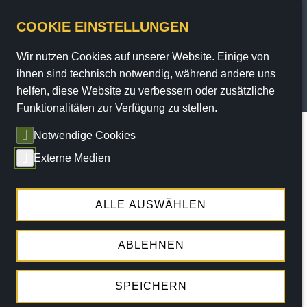
COOKIE EINSTELLUNGEN
Wir nutzen Cookies auf unserer Website. Einige von
PROGRAMM
ihnen sind technisch notwendig, während andere uns
helfen, diese Website zu verbessern oder zusätzliche
TICKETS
Funktionalitäten zur Verfügung zu stellen.
Sie sind hier:
Home
/
Programm
/
Termine
/ termin
Notwendige Cookies
SERVICE
Externe Medien
THEATER
TRAVESTIESHOW
MI.
02.09.2026 |
20:15 UHR
ENGAGEMENT
ALLE AUSWÄHLEN
JULIE VOYAGE
ABLEHNEN
IN DER HELMLACKIEREREI
SPEICHERN
Tickets ab 35,20 €