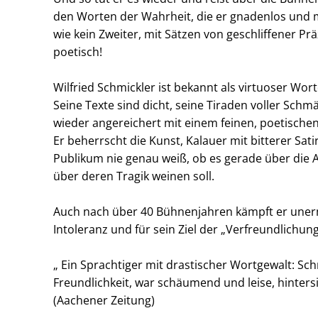
den Worten der Wahrheit, die er gnadenlos und 
Um Inhalte von Videoplattformen und Social Media
wie kein Zweiter, mit Sätzen von geschliffener Prä
Plattformen anzeigen zu können, werden von
poetisch!
diesen externen Medien Cookies gesetzt.
YouTube
Wilfried Schmickler ist bekannt als virtuoser Wo
Seine Texte sind dicht, seine Tiraden voller Sc
wieder angereichert mit einem feinen, poetische
Vimeo
Er beherrscht die Kunst, Kalauer mit bitterer Sat
Publikum nie genau weiß, ob es gerade über die 
über deren Tragik weinen soll.
Auch nach über 40 Bühnenjahren kämpft er unerm
Intoleranz und für sein Ziel der „Verfreundlichung
„ Ein Sprachtiger mit drastischer Wortgewalt: Sch
Freundlichkeit, war schäumend und leise, hintersi
(Aachener Zeitung)