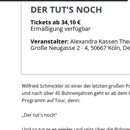
Notwendige Cookies ermöglichen grundlegende
DER TUT'S NOCH
Funktionen und sind für die einwandfreie Funktion
der Website erforderlich.
Tickets ab 34,10 €
Ermäßigung verfügbar
Einverständnis-Cookie
Veranstalter:
Alexandra Kassen The
Name:
Große Neugasse 2 - 4, 50667 Köln, D
cookie_consent
Zweck:
Dieser Cookie speichert die
ausgewählten Einverständnis-
Optionen des Benutzers
Wilfried Schmickler ist einer der letzten großen P
Cookie
und nach über 45 Bühnenjahren geht er ab dem 
Laufzeit:
Programm auf Tour, denn:
1 Jahr
„Der tut´s noch“
EXTERNE MEDIEN
Und so tut er es wieder und reist über die Bühne