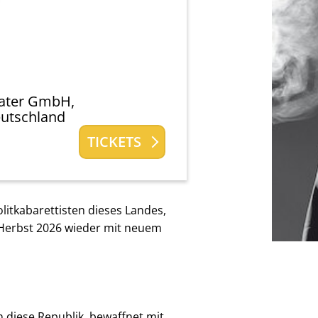
ater GmbH,
eutschland
TICKETS
olitkabarettisten dieses Landes,
Herbst 2026 wieder mit neuem
n diese Republik, bewaffnet mit