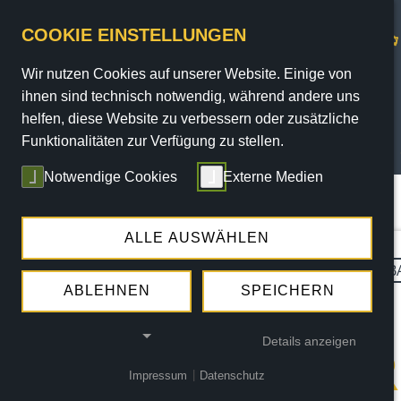
COOKIE EINSTELLUNGEN
Wir nutzen Cookies auf unserer Website. Einige von
ihnen sind technisch notwendig, während andere uns
helfen, diese Website zu verbessern oder zusätzliche
Funktionalitäten zur Verfügung zu stellen.
PROGRAMM
Notwendige Cookies
Externe Medien
Sie sind hier:
Home
/
Programm
/
Termine
/ termin
ALLE AUSWÄHLEN
DI.
01.12.2026 |
20:15 UHR
KAB
WILFRIED
ABLEHNEN
SPEICHERN
Details anzeigen
SCHMICKLER
Impressum
|
Datenschutz
NOTWENDIGE COOKIES