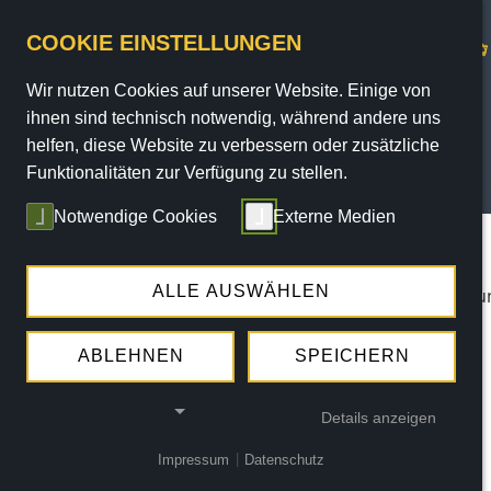
COOKIE EINSTELLUNGEN
Wir nutzen Cookies auf unserer Website. Einige von
ihnen sind technisch notwendig, während andere uns
helfen, diese Website zu verbessern oder zusätzliche
Funktionalitäten zur Verfügung zu stellen.
PROGRAMM
Notwendige Cookies
Externe Medien
Sie sind hier:
Home
/
Programm
/
Termine
/ termin
ALLE AUSWÄHLEN
Die angegebene Veranstaltung konnte nicht gef
ABLEHNEN
SPEICHERN
Details anzeigen
Impressum
|
Datenschutz
NOTWENDIGE COOKIES