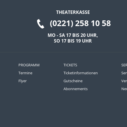
Um Inhalte von Videoplattformen und Social Media
THEATERKASSE
Plattformen anzeigen zu können, werden von
(0221) 258 10 58
diesen externen Medien Cookies gesetzt.
YouTube
MO - SA 17 BIS 20 UHR,
SO 17 BIS 19 UHR
Vimeo
PROGRAMM
TICKETS
SE
Termine
Ticketinformationen
Se
Flyer
Gutscheine
Ve
Abonnements
New